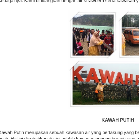
sebagainya. Kami dihidangkan dengan air strawberri serta kawasan ya
KAWAH PUTIH
Kawah Putih merupakan sebuah kawasan air yang bertakung yang be
putih. Hal ini disebabkan di sini adalah kawasan gunung berapi yang a