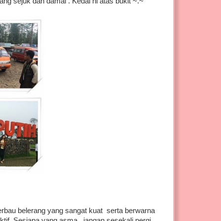
ng sejuk dan damai . Kedai ni atas bukit ~.~
rbau belerang yang sangat kuat serta berwarna
ktif. Sesiapa yang asma , jangan sesekali pergi