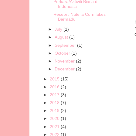
Perkara/Aktiviti Biasa di
Indonesia
Resepi : Nutella Cornflakes
Bermadu
►
July
(1)
►
August
(1)
►
September
(1)
►
October
(1)
►
November
(2)
►
December
(2)
►
2015
(15)
►
2016
(2)
►
2017
(3)
►
2018
(7)
►
2019
(2)
►
2020
(1)
►
2021
(4)
►
2022
(1)