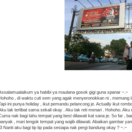
Assalamualaikum ya habibi ya maulana gosok gigi guna spanar ~.~
Hohoho , di waktu cuti sem yang agak menyeronokkan ni , memang la
Tapi ini punya holiday , ikut pemandu pelancong je. Actually ikut ro
Aku tak terlibat sama sekali okay . Aku tak reti menari . Hohoho. Aku
Cuma nak bagi tahu tempat yang best dilawati kat sana je. So far , ba
banyak , mari tengok tempat yang wajib dilawati. Abaikan gambar yan
:3 Nanti aku bagi tip tip pada sesiapa nak pergi bandung okay ? ~.~