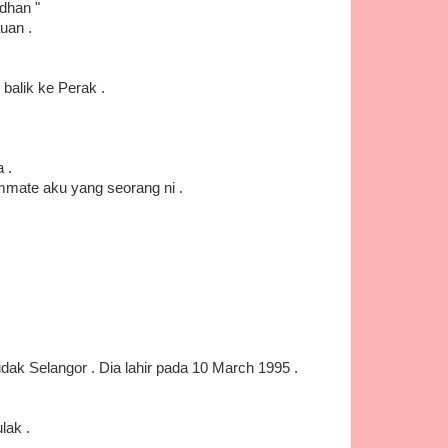
dhan "
uan .
balik ke Perak .
 .
ommate aku yang seorang ni .
dak Selangor . Dia lahir pada 10 March 1995 .
lak .