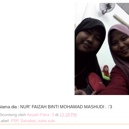
Nama dia : NUR' FAIZAH BINTI MOHAMAD MASHUDI . :'3
Diconteng oleh
Aisyah Fiera :3
di
12:28 PM
Label:
PSP
,
Sahabat
,
suka suki