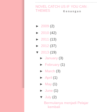
NOVEL CATCH US IF YOU CAN :
THEMES
Kenangan
►
2009
(2)
►
2010
(42)
►
2011
(13)
►
2012
(37)
▼
2013
(19)
►
January
(3)
►
February
(1)
►
March
(3)
►
April
(1)
►
May
(1)
►
June
(1)
▼
July
(2)
Bermulanya menjadi Pelajar
kembali