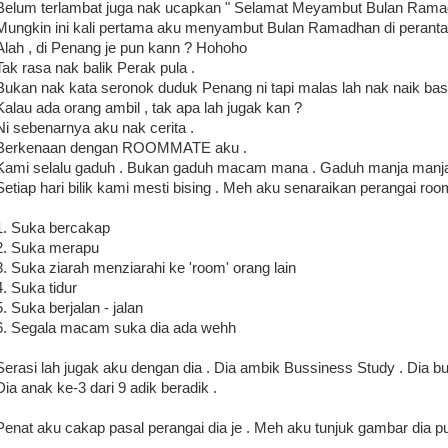
Belum terlambat juga nak ucapkan " Selamat Meyambut Bulan Rama
Mungkin ini kali pertama aku menyambut Bulan Ramadhan di peranta
Alah , di Penang je pun kann ? Hohoho
Tak rasa nak balik Perak pula .
Bukan nak kata seronok duduk Penang ni tapi malas lah nak naik bas 
Kalau ada orang ambil , tak apa lah jugak kan ?
Ni sebenarnya aku nak cerita .
Berkenaan dengan ROOMMATE aku .
Kami selalu gaduh . Bukan gaduh macam mana . Gaduh manja manja
Setiap hari bilik kami mesti bising . Meh aku senaraikan perangai ro
1. Suka bercakap
2. Suka merapu
3. Suka ziarah menziarahi ke 'room' orang lain
4. Suka tidur
5. Suka berjalan - jalan
6. Segala macam suka dia ada wehh
Serasi lah jugak aku dengan dia . Dia ambik Bussiness Study . Dia bu
Dia anak ke-3 dari 9 adik beradik .
Penat aku cakap pasal perangai dia je . Meh aku tunjuk gambar dia pu