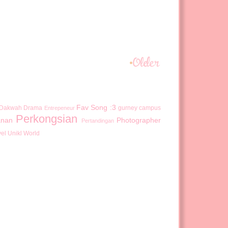
Fav Song :3
Dakwah
Drama
gurney campus
Entrepeneur
Perkongsian
anan
Photographer
Pertandingan
vel
Unikl
World