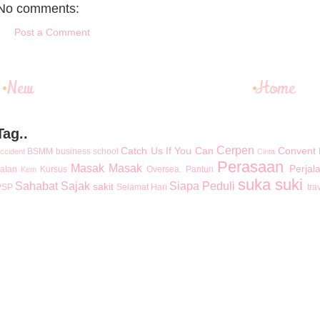
No comments:
Post a Comment
Tag..
Cerpen
Catch Us If You Can
Convent
BSMM
business school
ccident
Cinta
Perasaan
Masak Masak
Perjal
alan
Kursus
Oversea.
Pantun
Kem
suka suki
Sahabat
Sajak
Siapa Peduli
sakit
PSP
Selamat Hari
tra